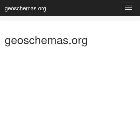
geoschemas.org
Toggl
navig
geoschemas.org